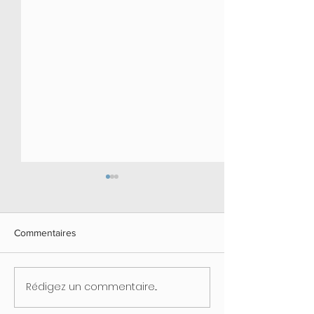
Commentaires
Rédigez un commentaire...
Atelier do in et réflexologie
Expertise feng s
entreprise